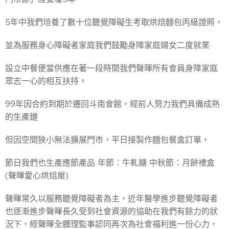
5年中我們培養了數十位聽覺障礙生考取烘焙麵包丙級證照，
並為服務身心障礙者家庭我們鼓勵身障家庭婦女二度就業
設立中餐便當供應在著一段時間我們聲暉所有會員身障家庭
眾志一心的相互扶持。
99年因合約到期於遷回斗南會館，經前人努力我們具備成熟
的生產鏈
但因空間狹小無法擴展門市，平日接製作麵包餐盒訂單，
節日我們也生產應節產品 年節：牛軋糖 中秋節：月餅禮盒
(聲暉愛心烘焙屋)
聲暉常久以服務聽覺障礙者為主，近年醫學進步聽覺障礙者
也逐漸進步聲暉長久受到社會資源的協助在我們有餘力的狀
況下，經聲暉全體理監事認同再次為社會福利進一份心力，