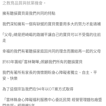
之教育品質與就業機會。
擁有聽損寶貝是我們共同的特點
我們深知擁有一個有缺憾的寶貝需要用多大的努力才能填補
｢父母｣總是把崎嶇的路鋪平讓自己的寶貝可以不受傷的往前
走
幸福的我們有著聽損家庭因共同的理念而團結再一起的父母
於83年籌組｢雲林聲暉｣照顧我們所有的聽損寶貝
我們有著所有家長的情懷期盼身心障礙者獨立、自主、平
安、快樂
為了這個宗旨我們在94年以OT案方式取得
「雲林縣身心障礙福利服務中心委託民間 經營管理麵包廠暨
門市部」經營權5年