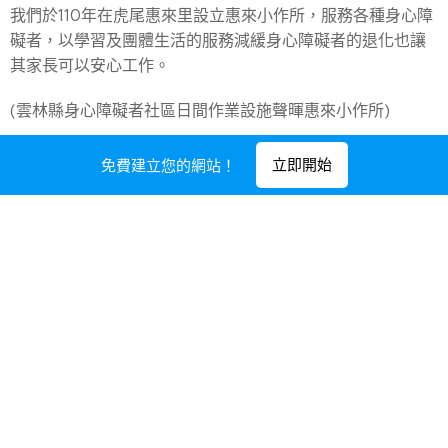
我們於110年在虎尾惠來里設立惠來小作所，服務各種身心障
礙者，以學習及團體生活的服務減緩身心障礙者的退化也讓
其家長可以安心工作。
(雲林縣身心障礙者社區日間作業設施聲暉惠來小作所)
立即開始
免費建立您的網站！
雲林聲暉
603雲林縣斗南鎮
文昌路536號
yunlin.sound@msa.hinet.net
+886‑5597‑8517
愛心烘焙屋